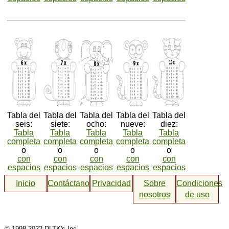
Tabla del
Tabla del
Tabla del
Tabla del
Tabla del
seis:
siete:
ocho:
nueve:
diez:
Tabla
Tabla
Tabla
Tabla
Tabla
completa
completa
completa
completa
completa
o
o
o
o
o
con
con
con
con
con
espacios
espacios
espacios
espacios
espacios
Inicio
Contáctanos
Privacidad
Sobre
Condiciones
nosotros
de uso
© 1998-2022 DLTK's Inc.