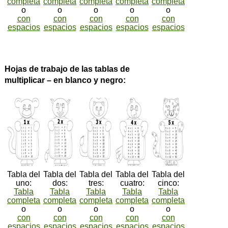
completa
completa
completa
completa
completa
o
o
o
o
o
con
con
con
con
con
espacios
espacios
espacios
espacios
espacios
Hojas de trabajo de las tablas de
multiplicar – en blanco y negro:
Tabla del
Tabla del
Tabla del
Tabla del
Tabla del
uno:
dos:
tres:
cuatro:
cinco:
Tabla
Tabla
Tabla
Tabla
Tabla
completa
completa
completa
completa
completa
o
o
o
o
o
con
con
con
con
con
espacios
espacios
espacios
espacios
espacios