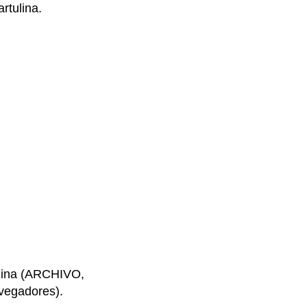
rtulina.
ágina (ARCHIVO,
egadores).