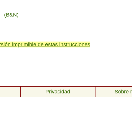
o
(B&N)
rsión imprimible de estas instrucciones
Privacidad
Sobre 