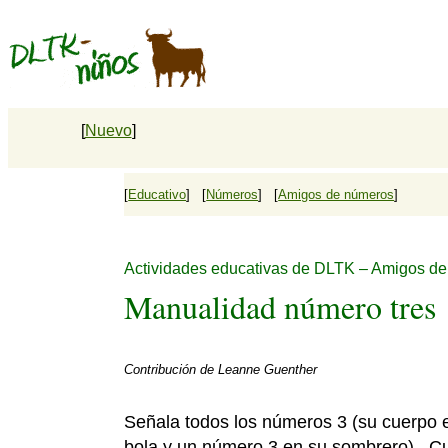
[
Nuevo
]
[
Educativo
] [
Números
] [
Amigos de números
]
Actividades educativas de DLTK – Amigos d
Manualidad número tres
Contribución de
Leanne Guenther
Señala todos los números 3 (su cuerpo e
bola y un número 3 en su sombrero). C