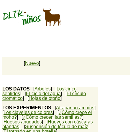
[
Nuevo
]
LOS DATOS
[
Árboles
] [
Los cinco
sentidos
] [
El ciclo del agua
] [
El círculo
cromático
] [
Hojas de otoño
]
LOS EXPERIMENTOS
[
Atrapar un arcoíris
]
[
Los claveles de colores
] [
¿Cómo crece el
moho?
] [
¿Cómo crecen las semillas?
]
[
Huesos anudados
] [
Huevos con cáscaras
blandas
] [
Suspensión de fécula de maíz
]
[
El tornado en una botella
]